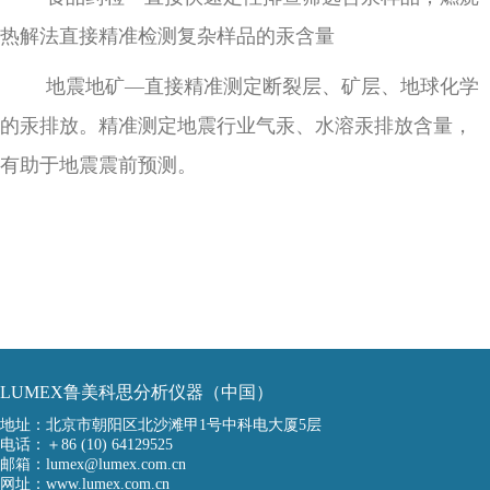
热解法直接精准检测复杂样品的汞含量
地震地矿
—直接精准测定断裂层、矿层、地球化学
的汞排放。精准测定地震行业气汞、水溶汞排放含量，
有助于地震震前预测。
LUMEX鲁美科思分析仪器（中国）
地址：北京市朝阳区北沙滩甲1号中科电大厦5层
电话：＋86 (10) 64129525
邮箱：lumex@lumex.com.cn
网址：www.lumex.com.cn