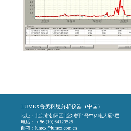
LUMEX鲁美科思分析仪器（中国）
地址：北京市朝阳区北沙滩甲1号中科电大厦5层
电话：＋86 (10) 64129525
邮箱：lumex@lumex.com.cn